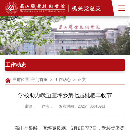
工作动态
当前位置:
部门首页
>
工作动态
> 正文
学校助力峨边宜坪乡第七届枇杷丰收节
来源：
作者：
发布时间：2025年06月09日
高山金果醉，宜坪邀凤栖。6月6日至7日，学校党委委