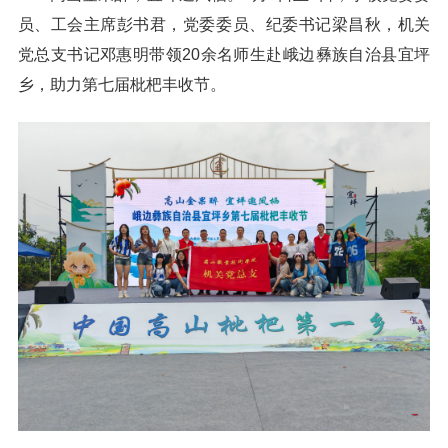
员、工会主席彭书君，党委委员、纪委书记梁昌秋，机关
党总支书记邓惠明带领20余名师生赴峨边彝族自治县宜坪
乡，助力第七届枇杷丰收节。