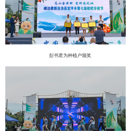
彭书君为种植户颁奖