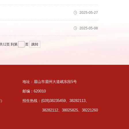
2025-05-27
2025-05-08
共12页
到第
页
跳转
地址：眉山市眉州大道岷东段5号
邮编：620010
假）
招生热线：(028)38235459、38282113、
38282112、38025825、38221260