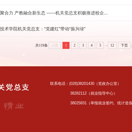
聚合力 产教融合新生态 ——机关党总支积极推进校企...
技术学院机关党总支：“党建红”带动“振兴绿”
...
共119条
上页
1
2
3
4
5
12
下页
联系电话：(028)38201430（党政办公室）
38282112（就业指导中心）
38025831（举报就业签约、统计造