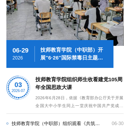
06-29
07-
技师教育学院（中职部）开
展"6·26"国际禁毒日主题班
2026
202
会活动
技师教育学院组织师生收看建党105周
03
年全国思政大课
2026-07
2026年6月28日，依据《教育部办公厅关于开展
全国大中小学生同上一堂庆祝中国共产党成立
105周年“思政大课”的通知》要求，技师教育学院
组织师生线上集中收看专题思政大课。
技师教育学院（中职部）组织观看《共筑反诈“心”防线》全民反诈公开课
06-30