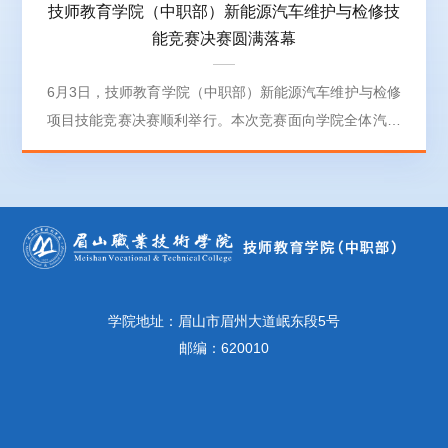
技师教育学院（中职部）新能源汽车维护与检修技
能竞赛决赛圆满落幕
6月3日，技师教育学院（中职部）新能源汽车维护与检修
项目技能竞赛决赛顺利举行。本次竞赛面向学院全体汽车
维修专业学生，经过初赛层层选拔，共有5支优秀队伍晋
级决赛。决赛采用“技能实操+现场汇报”综合考评模式。实
操环节聚焦高压安全防护、三电系统故障诊断等行业核心
技能，选手们规范完成了动力蓄电池检测、电驱动总成检
修等专项任务；现场汇报环节中，各参赛队伍条理清晰地
梳理故障排查思路、分享实操技术心得，充分展现了扎实
的专业功底、...
学院地址：眉山市眉州大道岷东段5号
邮编：620010