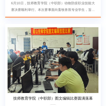
6月10日，技师教育学院（中职部）动物防疫职业技能大
赛决赛顺利举行。本次赛事面向畜牧兽医专业学生，旨在
强化中级工阶段岗位核心技能训练，检验实践教学成效。
经初赛选拔，8支参赛队伍中5支脱颖而出，晋级决赛。决
赛紧密对接动物防疫一线岗位要求，设置与行业实际工作
高度契合的实操项目，全面考察选手的专业知识掌握度、
操作流程规范性、团队协作默契及突发情况应急处置能
力。比赛现场秩序井然，各参赛选手沉着冷静、操作严
谨，展现出扎实的动手能力和良好的职业素养。...
技师教育学院（中职部）图文编辑比赛圆满落幕