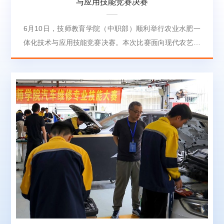
与应用技能竞赛决赛
6月10日，技师教育学院（中职部）顺利举行农业水肥一
体化技术与应用技能竞赛决赛。本次比赛面向现代农艺技
术专业全体学生，共有5支队伍从初赛中脱颖而出，进入
最终比拼。决赛设置了“技能实操”和“现场汇报”两个环
节。实操部分主要考察水肥一体化系统搭建、智能设备调
试、配方肥精准配置、灌溉参数优化等核心技能，选手需
依次完成管道安装、设备排查等任务。现场汇报环节，各
队分别介绍了自己的方案设计思路，分享了实操中的技术
心得，...