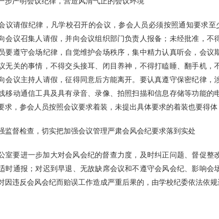
一步严明会议纪律，营造风清气正的会议环境
会议请假纪律，凡学校召开的会议，参会人员必须按照通知要求至
向会议召集人请假，并向会议组织部门负责人报备；未经批准，不
员要遵守会场纪律，自觉维护会场秩序，集中精力认真听会，会议
议无关的事情，不得交头接耳、闭目养神，不得打瞌睡、翻手机，
向会议主持人请假，征得同意后方能离开。要认真遵守保密纪律，
线移动通信工具及具有录音、录像、拍照扫描和信息存储等功能的
要求，参会人员按照会议要求着装，未提出具体要求的着装也要得体
强监督检查，切实把加强会议管理严肃会风会纪要求落到实处
公室要进一步加大对会风会纪的督查力度，及时纠正问题、督促整
适时通报；对迟到早退、无故缺席会议和不遵守会风会纪、影响会
对因违反会风会纪而贻误工作造成严重后果的，由学校纪委依法依规