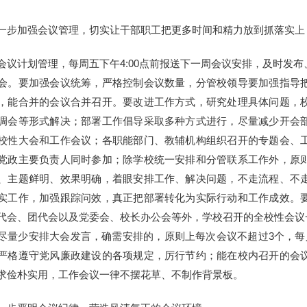
一步加强会议管理，切实让干部职工把更多时间和精力放到抓落实上
会议计划管理，每周五下午4:00点前报送下一周会议安排，及时发
会。要加强会议统筹，严格控制会议数量，分管校领导要加强指导
，能合并的会议合并召开。要改进工作方式，研究处理具体问题，
调会等形式解决；部署工作倡导采取多种方式进行，尽量减少开会
校性大会和工作会议；各职能部门、教辅机构组织召开的专题会、
党政主要负责人同时参加；除学校统一安排和分管联系工作外，原
、主题鲜明、效果明确，着眼安排工作、解决问题，不走流程、不
实工作，加强跟踪问效，真正把部署转化为实际行动和工作成效。
代会、团代会以及党委会、校长办公会等外，学校召开的全校性会议一
尽量少安排大会发言，确需安排的，原则上每次会议不超过3个，每
严格遵守党风廉政建设的各项规定，厉行节约；能在校内召开的会
求俭朴实用，工作会议一律不摆花草、不制作背景板。