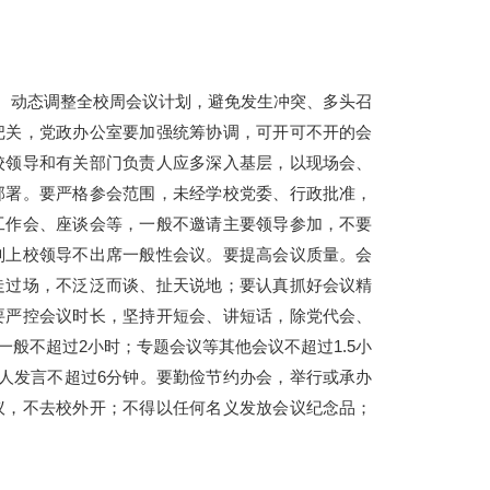
布、动态调整全校周会议计划，避免发生冲突、多头召
把关，党政办公室要加强统筹协调，可开可不开的会
校领导和有关部门负责人应多深入基层，以现场会、
部署。要严格参会范围，未经学校党委、行政批准，
工作会、座谈会等，一般不邀请主要领导参加，不要
则上校领导不出席一般性会议。要提高会议质量。会
走过场，不泛泛而谈、扯天说地；要认真抓好会议精
要严控会议时长，坚持开短会、讲短话，除党代会、
般不超过2小时；专题会议等其他会议不超过1.5小
人发言不超过6分钟。要勤俭节约办会，举行或承办
议，不去校外开；不得以任何名义发放会议纪念品；