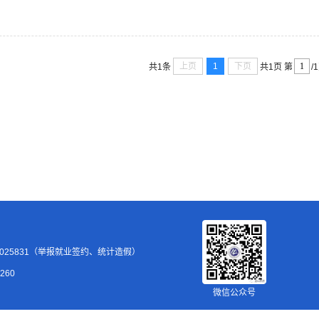
上页
1
下页
共1条
共1页
第
/
38025831（举报就业签约、统计造假）
260
微信公众号