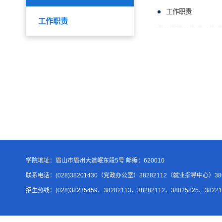
工作职责
工作职责
学院地址：眉山市眉州大道岷东段5号 邮编：620010
联系电话：(028)38201430（党政办公室）38282112（就业指导中心）
招生热线：(028)38235459、38282113、38282112、38025825、38221