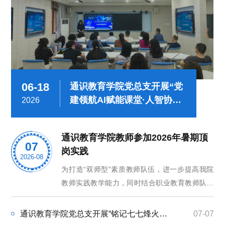
06-18
08-
通识教育学院党总支开展“党
建领航AI赋能课堂·人智协同
2026
202
深耕育人初心“主题党日活动
通识教育学院教师参加2026年暑期顶
07
岗实践
2026-08
为打造“双师型”素质教师队伍，进一步提高我院
教师实践教学能力，同时结合职业教育教师队伍
建设的要求，2026 年暑期，通识教育学院遴选 6
名教师分赴文旅管委会、科技企业、文旅投资公
通识教育学院党总支开展“铭记七七烽火岁月 传承伟大抗战精神”主题党日活动
07-07
司、市级行政主管部门等多家单位开展企业顶岗