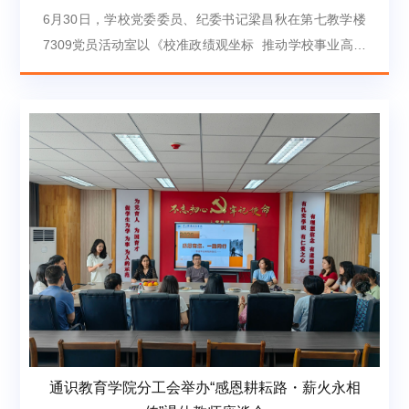
6月30日，学校党委委员、纪委书记梁昌秋在第七教学楼
7309党员活动室以《校准政绩观坐标 推动学校事业高质
量内涵式发展》为题讲授专题党课，旨在扎实推进全校树
立和践行正确政绩观学习教育走深走实，压紧压实基层党
建育人责任，以严的基调强化作风建设、护航学校高质量
发展。梁昌秋紧扣习近平总书记关于树立和践行正确政绩
观重要论述，围绕“锚定初心使命、把牢政治方向，站稳
育人立场、深耕课堂主业，校准思想偏差、破除作风顽
疾”...
通识教育学院分工会举办“感恩耕耘路・薪火永相