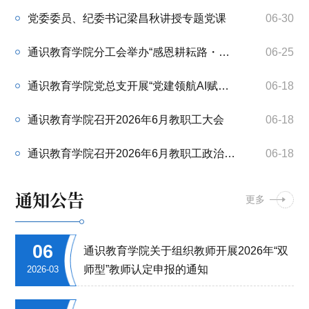
实践锻炼，以一线实践积蓄育人动能。本次顶岗
党委委员、纪委书记梁昌秋讲授专题党课
06-30
实践依据各教师所属教研室匹配实践岗位，覆盖
通识教育学院分工会举办“感恩耕耘路・薪火永相传”退休教师座谈会
06-25
中文、计算机、英语三个教研室。中文教研室张
民在眉山市东坡文化旅游景区管委会担任保护研
通识教育学院党总支开展“党建领航AI赋能课堂·人智协同深耕育人初心“主题党日活动
06-18
究科技术顾问，深耕东坡文化保护与文旅课题实
务研究；...
通识教育学院召开2026年6月教职工大会
06-18
通识教育学院召开2026年6月教职工政治理论学习会
06-18
通知公告
更多
06
通识教育学院关于组织教师开展2026年“双
师型”教师认定申报的通知
2026-03