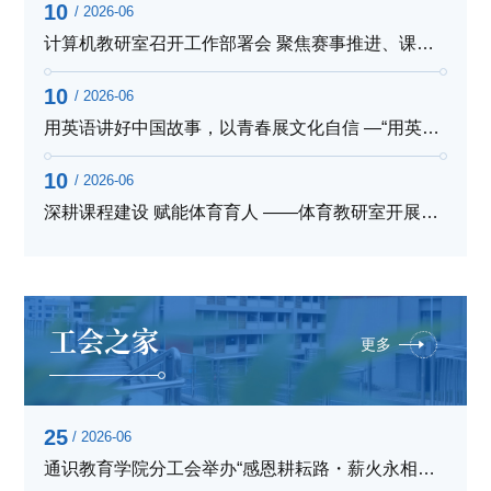
10
/ 2026-06
计算机教研室召开工作部署会 聚焦赛事推进、课程建设与绩效...
10
/ 2026-06
用英语讲好中国故事，以青春展文化自信 —“用英语讲好中国故...
10
/ 2026-06
深耕课程建设 赋能体育育人 ——体育教研室开展体育课程建设...
工会之家
更多
25
/ 2026-06
通识教育学院分工会举办“感恩耕耘路・薪火永相传”退休教师座谈会