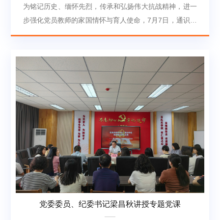
为铭记历史、缅怀先烈，传承和弘扬伟大抗战精神，进一
步强化党员教师的家国情怀与育人使命，7月7日，通识教
育学院党总支在7309党员活动室开展“铭记七七烽火岁月
传承伟大抗战精神”主题党日活动。活动由通识教育学院
党总支书记余莲君主持，学院党总支全体党员参加活动。
余莲君带领全体党员系统回顾了1937年“七七事变”的历史
背景与深远意义，指出卢沟桥事变揭开了全民族抗战的序
幕，是中华民族永不磨灭的历史记忆。同时，她还深情讲
述了佟麟阁、...
党委委员、纪委书记梁昌秋讲授专题党课