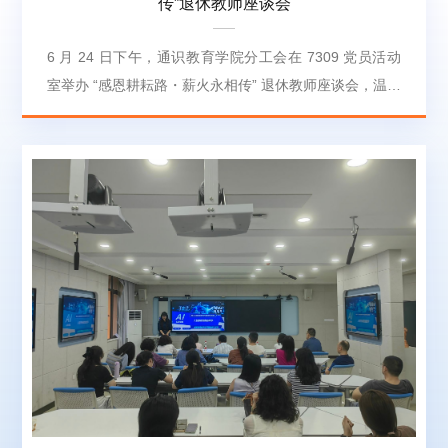
传”退休教师座谈会
6 月 24 日下午，通识教育学院分工会在 7309 党员活动
室举办 “感恩耕耘路・薪火永相传” 退休教师座谈会，温情
送别李建华老师光荣退休。座谈会由计算机教研室钟洁老
师主持，学院领导、计算机教研室全体人员齐聚一堂，共
忆从教岁月，共叙同事情谊。座谈会上，学院领导代表全
院教职工向李建华老师致以诚挚祝贺与崇高敬意。领导回
顾了李建华老师多年扎根教育教学一线的耕耘历程，充分
肯定其在课堂教学、教研教改、青年教师传帮带等方面作
出的突出贡献。...