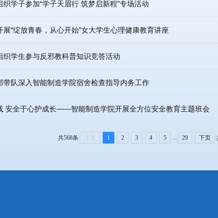
织学子参加“学子天眉行 筑梦启新程”专场活动
开展“绽放青春，从心开始”女大学生心理健康教育讲座
组织学生参与反邪教科普知识竞答活动
部带队深入智能制造学院宿舍检查指导内务工作
线 安全于心护成长——智能制造学院开展全方位安全教育主题班会
...
共568条
上页
1
2
3
4
5
29
下页