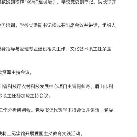
强教授到校作“双高”建设培训。学校党委副书记、院长徐井
暨业务培训。学校党委副书记杨成芬出席会议并讲话，组织人
流健身指导与管理专业建设相关工作。文化艺术系主任余莲
代贤军主持会议。
四川省科技厅农村科技发展中心项目主管何帅奇、眉山市科
术系主任杨加琼主持会议。
形态工作分析研判会。党委书记代贤军主持会议并讲话。党委
。
抗战将士纪念馆开展爱国主义教育实践活动。