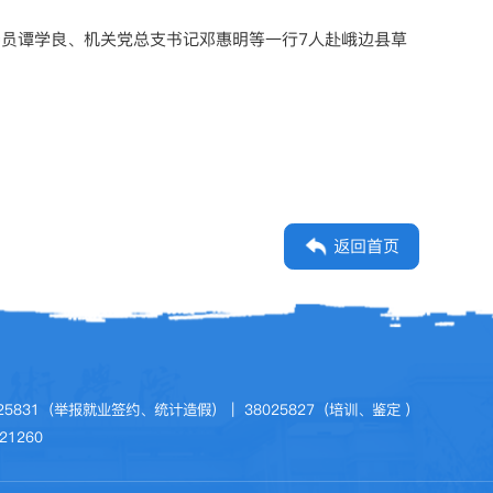
委委员谭学良、机关党总支书记邓惠明等一行7人赴峨边县草
返回首页
8025831（举报就业签约、统计造假）｜ 38025827（培训、鉴定 ）
21260