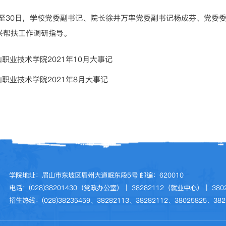
29日至30日，学校党委副书记、院长徐井万率党委副书记杨成芬、党
兴帮扶工作调研指导。
山职业技术学院2021年10月大事记
山职业技术学院2021年8月大事记
学院地址：眉山市东坡区眉州大道岷东段5号 邮编：620010
电话：(028)38201430（党政办公室）｜ 38282112（就业中心）｜ 3
招生热线：(028)38235459、38282113、38282112、38025825、382