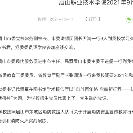
眉山职业技术学院2021年9
时间：2021-10-11
【
打印
】
日，眉山市委党校常务副校长、市委讲师团团长尹鸿一行9人到我校学
彭书君，党委委员谭学良参加座谈交流。
眉山市委现代服务促进中心主任、民盟眉山市委主委王进儒一行到我
日，省委教育工委委员、省教育厅副厅长张澜涛一行来我校调研2021
党委书记代贤军在图书馆学术报告厅以“奋斗百年路 启航新征程——
话精神”为题，为学校师生党员代表上了一堂生动的党课。
日，学校按照眉山市东坡区消防救援大队《关于开展消防安全宣传教育行
培训和消防灭火实战演练。