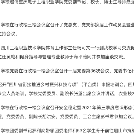
2日，学校邀请重庆电子工程职业学院党委副书记、校长、博士生导师聂
3日，学校在行政楼三楼会议室召开了党总支、党支部换届工作动员会
主持会议。
7日，四川工程职业技术学院体育工作部主任杨可文一行到我校学习交
主任黄艳和健身指导与管理专业教师于海平陪同并参加座谈交流。
2日，学校党委在行政楼一楼会议室召开一届党委第36次会议。党委书记
召开“四川省衔接推进乡村振兴科技专项”（平台类）申报培训会。
参会人员培训。学校党委委员、副院长张望出席会议并讲话，农业技
8日，学校在行政楼一楼会议室召开安全稳定暨2021年第三季度意识
望，党委委员、副院长胡洪安，党委委员、工会主席彭书君参加会议
9日，学校团委副书记罗利爽带领团委老师和53名学生骨干前往眉山市