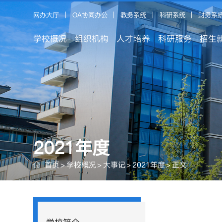
网办大厅
|
OA协同办公
|
教务系统
|
科研系统
|
财务系
学校概况
组织机构
人才培养
科研服务
招生
2021年度
首页
>
学校概况
>
大事记
>
2021年度
>
正文