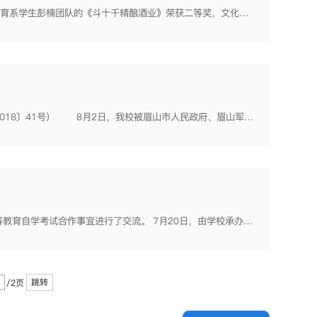
9月2日，我校组队参加第四届四川省“互联网+”大学生创新创业大赛，师范教育系学生彭楠团队的《斗十千精酿酒业》荣获二等奖，文化艺术系学生刘洋团队的《集萤书社工作室》、师范教育系学生杨若澜团队的《四川小蜜...
8月2日，学校被教育部确定为第三批现代学徒制试点单位。（教职成厅函〔2018〕41号） 8月2日，我校被眉山市人民政府、眉山军分区授予“2017年度大学生征兵工作先进单位”称号（眉府函〔2018〕70号）。 8月...
7月5日，成都信息工程大学继续教育学院书记张弛一行到学校就如何加强高等教育自学考试合作事宜进行了交流。 7月20日，由学校承办的中国职业技术教育学会农村与农业职业教育专业委员会(农专委)主任、专家工作会议...
跳转
/2页