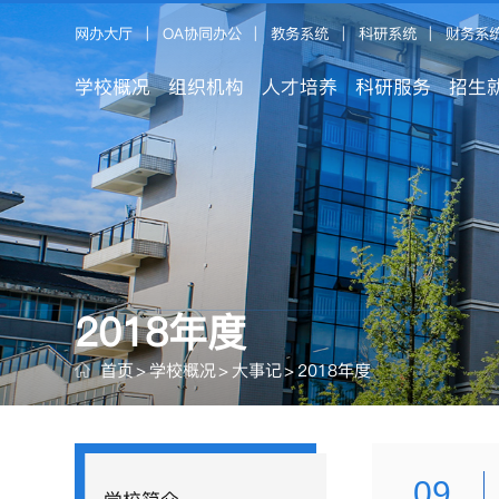
网办大厅
|
OA协同办公
|
教务系统
|
科研系统
|
财务系
学校概况
组织机构
人才培养
科研服务
招生
2018年度
首页
>
学校概况
>
大事记
>
2018年度
09