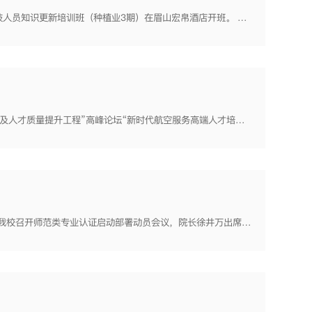
1.12月3日，我校四川省现代农业技术培训基地承办的2018年眉山市基层农技人员知识更新培训班（种植业3期）在眉山宏帛酒店开班。 2.12月4日，四川省教育厅主办、我校协办的成都、眉山片区高校毕业生就业创业工...
11月2日，我校党委书记王元珑、院长徐井万参加2018“职业教育办学吸引力及人才质量提升工程”高峰论坛“新时代航空服务高端人才培养模式改革创新”研讨会暨天府新区航空旅游职业学院揭牌仪式。 11月5日，我校...
10月8日，我校顺利通过西南大学校外学习中心评估检查。 10月10日，我校召开师范类专业认证启动部署动员会议，院长徐井万出席会议并讲话。 10月11日，我校被共青团眉山市委授予2018年东坡区青年创业苗圃基...