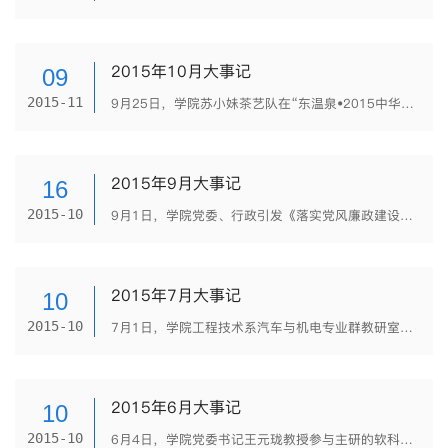
2015年10月大事记
09
2015-11
9月25日，学院苏小妹茶艺队在“东温泉•2015中华山水茶道文化节茶艺表演大赛”中荣获金奖；在中国长嘴壶茶艺全国精英表演赛中，学生陈书凡、秦盼荣获最佳表演奖，夏雨清荣获最佳茶席奖，学院荣获最佳组织奖。 9...
2015年9月大事记
16
2015-10
9月1日，学院党委、行政引发《落实党风廉政建设党委主体责任、纪委监督责任清单》等6张清单，并分别建立台账记录簿，每季度末月23日汇总上报市纪委备查。 9月9日，学院农业技术系副教授黄树平主研的《基于职业标...
2015年7月大事记
10
2015-10
7月1日，学院工程技术系汽车与机电专业群教研室主任周家领被授予“四川省优秀共产党员”荣誉称号。 7月8日，学院召开第三届教职工代表大会第四次会议。 7月11日，学院与白马葡萄协会及秀芳葡萄专业合作社联合主办...
2015年6月大事记
10
2015-10
6月4日，学院党委书记王元珑教授参与主研的软科学项目“旅游汽车服务适配理论与运作优化研究”通过省科技厅的成果登记。 6月10日，陈继红高级讲师《以职业技能竞赛引领职业教育教学模式改革的研究》项目获四...