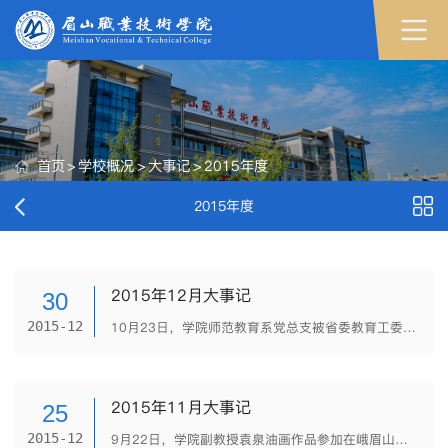
首页
>
学校概况
>
大事记
>
2015年度
2015年度
2015年12月大事记
30
2015-12
10月23日，学院师范教育系党总支被省委教育工委授予“四川省高等学校优秀服务型党组织”称号（川教工委函（2015）52号）。11月26日上午，学院纪委副书记、纪检监察室主任唐超带领学院25名党员、干部到省法纪教育...
2015年11月大事记
25
2015-12
9月22日，学院副教授袁泉油画作品参加在峨眉山当代艺术馆举行的“丹青峨眉——2015 四川省名家美术作品提名展”。 10月23日，学院被中国教育国际交流协会授予“百年世博中国茶文化国际交流基地”。 11月3...