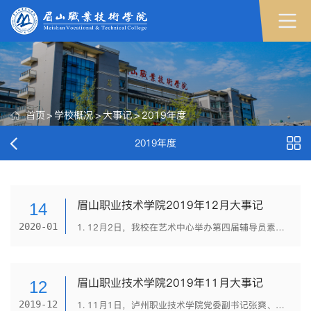
首页
>
学校概况
>
大事记
>
2019年度
2019年度
眉山职业技术学院2019年12月大事记
14
2020-01
1. 12月2日，我校在艺术中心举办第四届辅导员素质能力大赛决赛。经过激烈角逐，文化艺术系黄高静获得一等奖；师范教育系陈薇、辜于梅获得二等奖；工程技术系王岚、商贸旅游系安允森、工程技术系刘昌继获得三等奖...
眉山职业技术学院2019年11月大事记
12
2019-12
1. 11月1日，泸州职业技术学院党委副书记张爽、副院长徐波一行来我校考察交流。双方就岗位设置、绩效分配、教师工作量、招生就业等方面工作进行了交流。 2. 11月3日，我校文化艺术系2017级英语教育专业学生周...