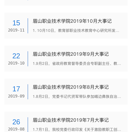
眉山职业技术学院2019年10月大事记
15
2019-11
1. 10月10日，教育部职业技术教育中心研究所发布了《关于第二批1+X证书制度试点院校名单的公告》（教职所〔2019〕257号），我校“网店运营推广”项目成功入选第二批1+X证书制度试点院校，这是我校首次入选教育部1...
眉山职业技术学院2019年9月大事记
22
2019-10
1.9月2日，省政府教育督导委员会专职副主任、教育厅总督学傅明，省政府教育督导委员会办公室主任、教育厅副总督学杨秀军，省教育厅二级调研员向荣等一行莅临我校慰问教师代表。 2.9月3日-4日，由我校（四川省...
眉山职业技术学院2019年8月大事记
17
2019-09
1.8月2日，党委书记代贤军带队参加峨边彝族自治县山区现代农旅产业资源推介发布会。 2.8月8日，我校被眉山市人民政府、眉山军分区表彰为2018年度大学生征兵工作先进单位（眉府函〔2019〕52号）。 3.8月16日...
眉山职业技术学院2019年7月大事记
26
2019-08
1.7月1日，我校党委行政印发《关于激励教职工创先争优的若干措施》（眉职委〔2019〕32号）。 2. 7月1日，我校学前教育、畜牧兽医两个专业通过教育部《高等职业教育创新发展行动计划（2015-2018年）》骨干专业...