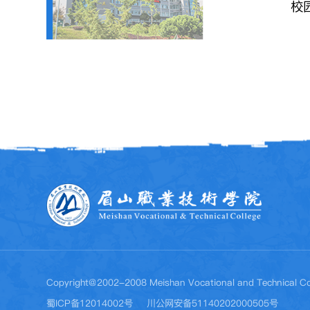
校
Copyright@2002-2008 Meishan Vocational and Technical Co
蜀ICP备12014002号
川公网安备51140202000505号