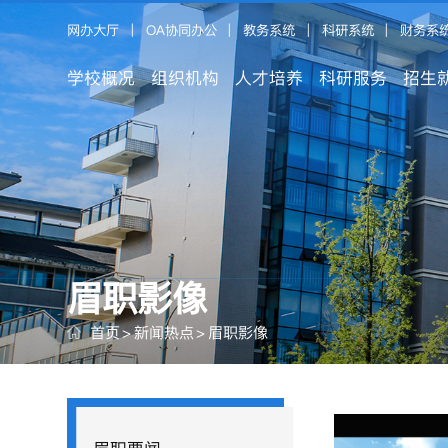
网办大厅
|
OA协同办公
|
教务系统
|
科研系统
|
财务系
学校概况
组织机构
人才培养
科研服务
招生
眉职影像
首页
>
新闻热点
>
眉职影像