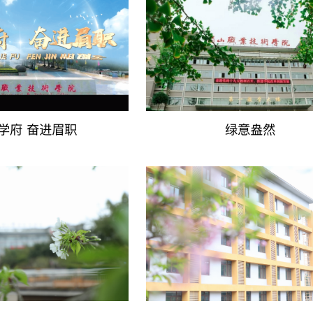
百年学府 奋进眉职
绿意盎然