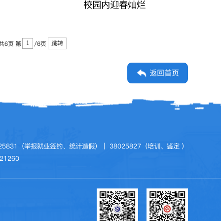
校园内迎春灿烂
跳转
共6页
第
/6页
返回首页
8025831（举报就业签约、统计造假）｜ 38025827（培训、鉴定 ）
21260