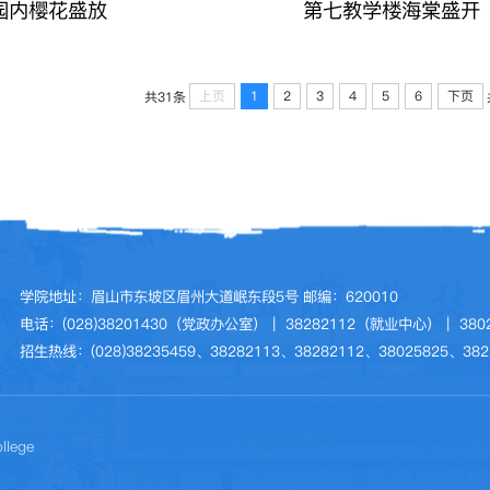
园内樱花盛放
第七教学楼海棠盛开
上页
1
2
3
4
5
6
下页
共31条
学院地址：眉山市东坡区眉州大道岷东段5号 邮编：620010
电话：(028)38201430（党政办公室）｜ 38282112（就业中心）｜ 3
招生热线：(028)38235459、38282113、38282112、38025825、382
llege