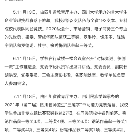
5.11月13日，由四川省教育厅主办、四川大学承办的省大学生
企业管理挑战赛落下帷幕，我校派出3支队伍与全省192支本、专科
院校代表队同台竞技。2020级会计、市场营销、电子商务三个专业
的先世勇、梁雯、管成华团队荣获二等奖，罗琳玲、饶乐乐、陈浩
宇团队和罗德明、杜宇、余秀梅团队荣获三等奖。
6.11月15日，学校在行政楼一楼会议室召开“对标竞进、争创
一流”工作推进会，党委书记代贤军出席并讲话。党委委员、副院长
胡洪安，党委委员、工会主席彭书君，各职能处室、教学单位负责
人参加会议。
7.11月18日，由四川省教育厅主办、四川民族学院承办的
2021年（第二届）四川省师范生“三笔字”书写能力竞赛落幕，我校
学生参加非专业组比赛获奖数达27项，在同类院校中名列前茅。毛
笔作品获一等奖3项、二等奖4项、三等奖6项；钢笔作品获一等奖1
项、二等奖4项、三等奖4项；粉笔作品获二等奖1项、三等奖4项。