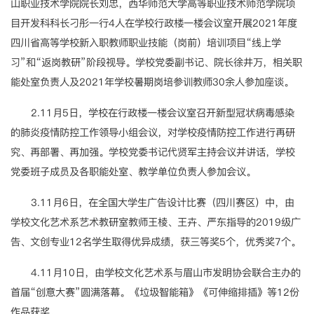
山职业技术学院院长刘忠，西华师范大学高等职业技术师范学院项
目开发科科长刁彤一行4人在学校行政楼一楼会议室开展2021年度
四川省高等学校新入职教师职业技能（岗前）培训项目“线上学
习”和“返岗教研”阶段视导。学校党委副书记、院长徐井万，相关职
能处室负责人及2021年学校暑期岗培参训教师30余人参加座谈。
2.11月5日，学校在行政楼一楼会议室召开新型冠状病毒感染
的肺炎疫情防控工作领导小组会议，对学校疫情防控工作进行再研
究、再部署、再加强。学校党委书记代贤军主持会议并讲话，学校
党委班子成员及各职能处室、教学单位负责人参加会议。
3.11月6日，在全国大学生广告设计比赛（四川赛区）中，由
学校文化艺术系艺术教研室教师王棱、王卉、严东指导的2019级广
告、文创专业12名学生取得优异成绩，获三等奖5个，优秀奖7个。
4.11月10日，由学校文化艺术系与眉山市发明协会联合主办的
首届“创意大赛”圆满落幕。《垃圾智能箱》《可伸缩排插》等12份
作品获奖。