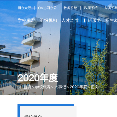
网办大厅
|
OA协同办公
|
教务系统
|
科研系统
|
财务系
学校概况
组织机构
人才培养
科研服务
招生
2020年度
首页
>
学校概况
>
大事记
>
2020年度
>
正文