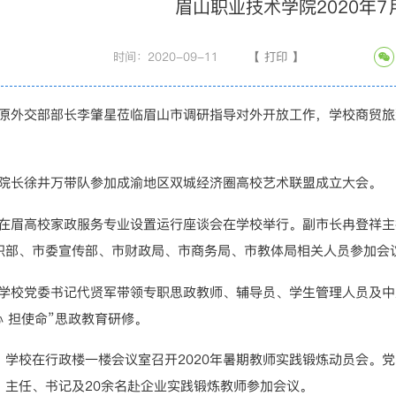
眉山职业技术学院2020年7
时间：2020-09-11
【
打印
】
，原外交部部长李肇星莅临眉山市调研指导对外开放工作，学校商贸
，院长徐井万带队参加成渝地区双城经济圈高校艺术联盟成立大会。
，在眉高校家政服务专业设置运行座谈会在学校举行。副市长冉登祥
织部、市委宣传部、市财政局、市商务局、市教体局相关人员参加会
，学校党委书记代贤军带领专职思政教师、辅导员、学生管理人员及中
心 担使命”思政教育研修。
日，学校在行政楼一楼会议室召开2020年暑期教师实践锻炼动员会。
）主任、书记及20余名赴企业实践锻炼教师参加会议。